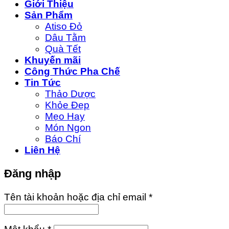
Giới Thiệu
Sản Phẩm
Atiso Đỏ
Dâu Tằm
Quà Tết
Khuyến mãi
Công Thức Pha Chế
Tin Tức
Thảo Dược
Khỏe Đẹp
Mẹo Hay
Món Ngon
Báo Chí
Liên Hệ
Đăng nhập
Tên tài khoản hoặc địa chỉ email
*