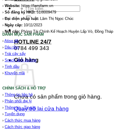
›
Website:
https://lamifarm.vn
Tìm
›
Số đăng ký HKD:
51I8009479
kiếm:
›
Đại diện pháp luật:
Lâm Thị Ngọc Chúc
›
Ngày cấp:
10/11/2023
›
Nơi cấp:
Phòng Tài Chính Kế Hoạch Huyện Lấp Vò, Đồng Tháp
DANH MỤC SẢN PHẨM
HOTLINE 24/7
›
Atiso đỏ
0784 499 343
›
Dâu tằm
›
Trái cây sấy
Giỏ hàng
›
Snack dinh dưỡng
›
Tinh dầu
›
Khuyến mãi
CHÍNH SÁCH & HỖ TRỢ
›
Thông tin liên hệ
Chưa có sản phẩm trong giỏ hàng.
›
Phân phối đại lý
›
Thông tin - Tin tức
Quay trở lại cửa hàng
›
Tuyển dụng
›
Cách thức mua hàng
›
Cách thức giao hàng