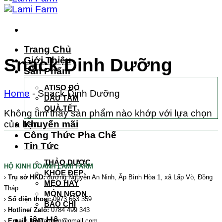
Trang Chủ
Snack Dinh Dưỡng
Giới Thiệu
Sản Phẩm
ATISO ĐỎ
Home
-
Snack Dinh Dưỡng
DÂU TẰM
QUÀ TẾT
Không tìm thấy sản phẩm nào khớp với lựa chọn
của bạn.
Khuyến mãi
Công Thức Pha Chế
Tin Tức
THẢO DƯỢC
HỘ KINH DOANH LAMI FARM
KHỎE ĐẸP
›
Trụ sở HKD
:
đường Nguyễn An Ninh, Ấp Bình Hòa 1, xã Lấp Vò, Đồng
MẸO HAY
Tháp
MÓN NGON
›
Số điện thoại:
0973 663 359
BÁO CHÍ
›
Hotline/ Zalo
:
0784 499 343
Liên Hệ
›
Email:
lamifarmvn@gmail.com