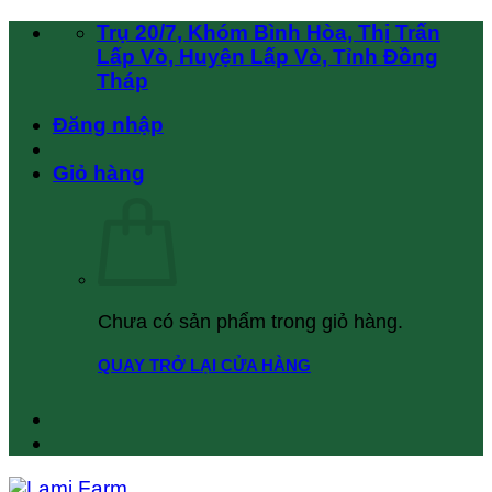
Chuyển
Trụ 20/7, Khóm Bình Hòa, Thị Trấn
đến
Lấp Vò, Huyện Lấp Vò, Tỉnh Đồng
nội
Tháp
dung
Đăng nhập
Giỏ hàng
Chưa có sản phẩm trong giỏ hàng.
QUAY TRỞ LẠI CỬA HÀNG