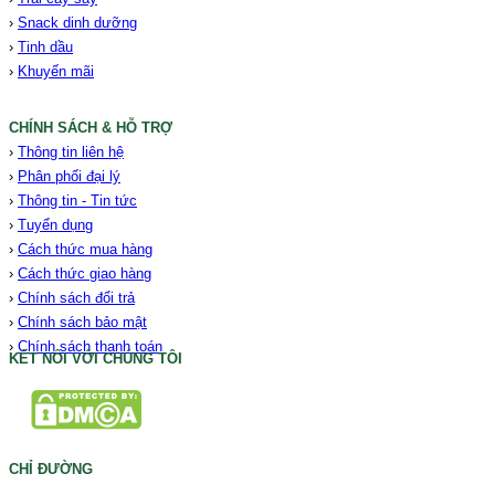
›
Snack dinh dưỡng
›
Tinh dầu
›
Khuyến mãi
CHÍNH SÁCH & HỖ TRỢ
›
Thông tin liên hệ
›
Phân phối đại lý
›
Thông tin - Tin tức
›
Tuyển dụng
›
Cách thức mua hàng
›
Cách thức giao hàng
›
Chính sách đổi trả
›
Chính sách bảo mật
›
Chính sách thanh toán
KẾT NỐI VỚI CHÚNG TÔI
CHỈ ĐƯỜNG