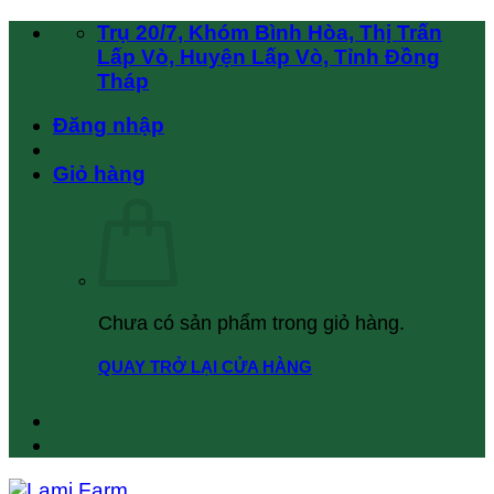
Chuyển
Trụ 20/7, Khóm Bình Hòa, Thị Trấn
đến
Lấp Vò, Huyện Lấp Vò, Tỉnh Đồng
nội
Tháp
dung
Đăng nhập
Giỏ hàng
Chưa có sản phẩm trong giỏ hàng.
QUAY TRỞ LẠI CỬA HÀNG