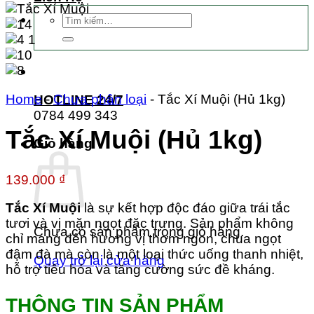
Tìm
kiếm:
Home
-
Chưa phân loại
-
Tắc Xí Muội (Hủ 1kg)
HOTLINE 24/7
0784 499 343
Tắc Xí Muội (Hủ 1kg)
Giỏ hàng
139.000
₫
Tắc Xí Muội
là sự kết hợp độc đáo giữa trái tắc
tươi và vị mặn ngọt đặc trưng. Sản phẩm không
Chưa có sản phẩm trong giỏ hàng.
chỉ mang đến hương vị thơm ngon, chua ngọt
đậm đà mà còn là một loại thức uống thanh nhiệt,
Quay trở lại cửa hàng
hỗ trợ tiêu hóa và tăng cường sức đề kháng.
THÔNG TIN SẢN PHẨM