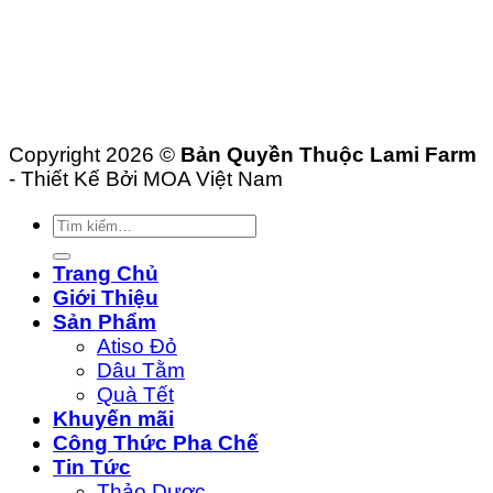
Copyright 2026 ©
Bản Quyền Thuộc Lami Farm
- Thiết Kế Bởi MOA Việt Nam
Tìm
kiếm:
Trang Chủ
Giới Thiệu
Sản Phẩm
Atiso Đỏ
Dâu Tằm
Quà Tết
Khuyến mãi
Công Thức Pha Chế
Tin Tức
Thảo Dược