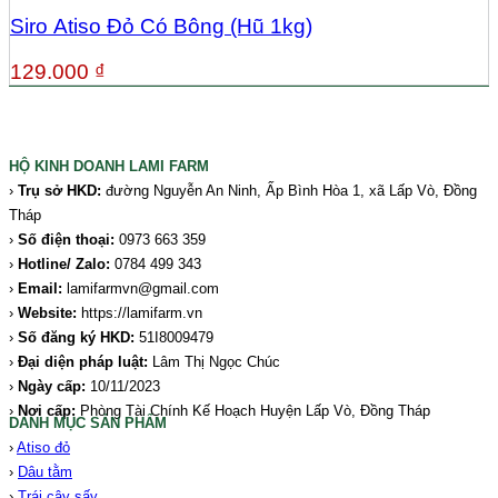
Siro Atiso Đỏ Có Bông (Hũ 1kg)
129.000
₫
HỘ KINH DOANH LAMI FARM
›
Trụ sở HKD
:
đường Nguyễn An Ninh, Ấp Bình Hòa 1, xã Lấp Vò, Đồng
Tháp
›
Số điện thoại:
0973 663 359
›
Hotline/ Zalo
:
0784 499 343
›
Email:
lamifarmvn@gmail.com
›
Website:
https://lamifarm.vn
›
Số đăng ký HKD:
51I8009479
›
Đại diện pháp luật:
Lâm Thị Ngọc Chúc
›
Ngày cấp:
10/11/2023
›
Nơi cấp:
Phòng Tài Chính Kế Hoạch Huyện Lấp Vò, Đồng Tháp
DANH MỤC SẢN PHẨM
›
Atiso đỏ
›
Dâu tằm
›
Trái cây sấy