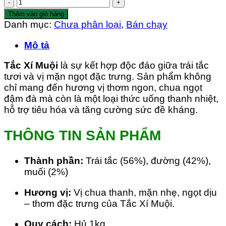
Tắc
Xí
Thêm vào giỏ hàng
Muội
Danh mục:
Chưa phân loại
,
Bán chạy
(Hủ
Mô tả
1kg)
số
Tắc Xí Muội
là sự kết hợp độc đáo giữa trái tắc
lượng
tươi và vị mặn ngọt đặc trưng. Sản phẩm không
chỉ mang đến hương vị thơm ngon, chua ngọt
đậm đà mà còn là một loại thức uống thanh nhiệt,
hỗ trợ tiêu hóa và tăng cường sức đề kháng.
THÔNG TIN SẢN PHẨM
Thành phần:
Trái tắc (56%), đường (42%),
muối (2%)
Hương vị:
Vị chua thanh, mặn nhẹ, ngọt dịu
– thơm đặc trưng của Tắc Xí Muội.
Quy cách:
Hủ 1kg