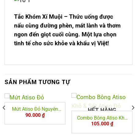
Tắc Khóm Xí Muội – Thức uống được
nấu cùng đường phèn, mát lành và thơm
ngon đến giọt cuối cùng. Một lựa chọn
tinh tế cho sức khỏe và khẩu vị Việt!
SẢN PHẨM TƯƠNG TỰ
Mứt Atiso Đỏ Nguyên
HẾT HÀNG
90.000
₫
Bông (Túi 300g)
Combo Bông Atiso Khô
105.000
₫
& Sốt Atiso Đỏ