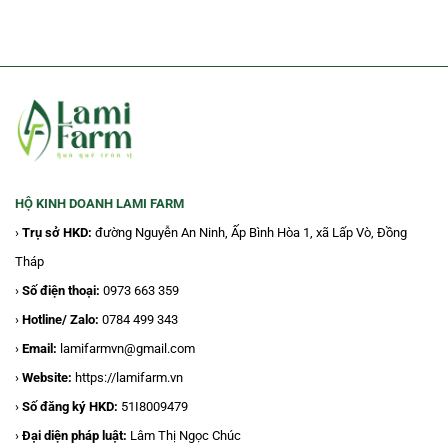
HỘ KINH DOANH LAMI FARM
›
Trụ sở HKD
:
đường Nguyễn An Ninh, Ấp Bình Hòa 1, xã Lấp Vò, Đồng
Tháp
›
Số điện thoại:
0973 663 359
›
Hotline/ Zalo
:
0784 499 343
›
Email:
lamifarmvn@gmail.com
›
Website:
https://lamifarm.vn
›
Số đăng ký HKD:
51I8009479
›
Đại diện pháp luật:
Lâm Thị Ngọc Chúc