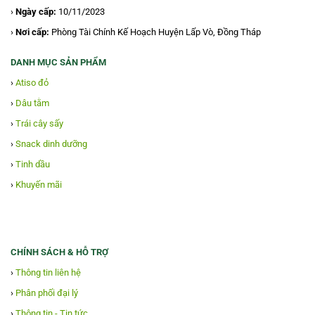
›
Ngày cấp:
10/11/2023
›
Nơi cấp:
Phòng Tài Chính Kế Hoạch Huyện Lấp Vò, Đồng Tháp
DANH MỤC SẢN PHẨM
›
Atiso đỏ
›
Dâu tằm
›
Trái cây sấy
›
Snack dinh dưỡng
›
Tinh dầu
›
Khuyến mãi
CHÍNH SÁCH & HỖ TRỢ
›
Thông tin liên hệ
›
Phân phối đại lý
›
Thông tin - Tin tức