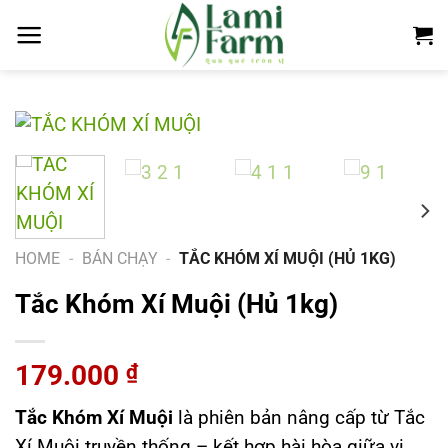
Chuyển
đến
nội
dung
HOME
-
BÁN CHẠY
-
TẮC KHÓM XÍ MUỘI (HỦ 1KG)
Tắc Khóm Xí Muội (Hủ 1kg)
179.000
₫
Tắc Khóm Xí Muội
là phiên bản nâng cấp từ Tắc
Xí Muội truyền thống – kết hợp hài hòa giữa vị