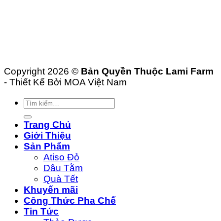
Copyright 2026 ©
Bản Quyền Thuộc Lami Farm
- Thiết Kế Bởi MOA Việt Nam
Tìm
kiếm:
Trang Chủ
Giới Thiệu
Sản Phẩm
Atiso Đỏ
Dâu Tằm
Quà Tết
Khuyến mãi
Công Thức Pha Chế
Tin Tức