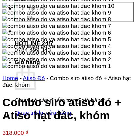
Tìm
kiếm:
HOTLINE 24/7
0784 499 343
Giỏ hàng
Home
-
Atiso Đỏ
-
Combo siro atiso đỏ + Atiso hạt
đác, khóm
Combo siro atiso đỏ +
Chưa có sản phẩm trong giỏ hàng.
Atiso hạt đác, khóm
Quay trở lại cửa hàng
318.000
₫