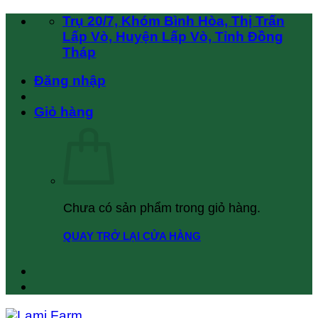
Chuyển
Trụ 20/7, Khóm Bình Hòa, Thị Trấn
đến
Lấp Vò, Huyện Lấp Vò, Tỉnh Đồng
nội
Tháp
dung
Đăng nhập
Giỏ hàng
Chưa có sản phẩm trong giỏ hàng.
QUAY TRỞ LẠI CỬA HÀNG