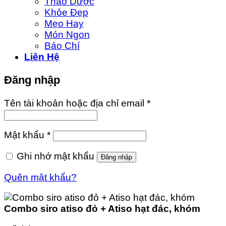
Thảo Dược
Khỏe Đẹp
Mẹo Hay
Món Ngon
Báo Chí
Liên Hệ
Đăng nhập
Tên tài khoản hoặc địa chỉ email
*
Mật khẩu
*
Ghi nhớ mật khẩu
Đăng nhập
Quên mật khẩu?
Combo siro atiso đỏ + Atiso hạt đác, khóm