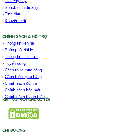
›
Trái cây sấy
›
Snack dinh dưỡng
›
Tinh dầu
›
Khuyến mãi
CHÍNH SÁCH & HỖ TRỢ
›
Thông tin liên hệ
›
Phân phối đại lý
›
Thông tin - Tin tức
›
Tuyển dụng
›
Cách thức mua hàng
›
Cách thức giao hàng
›
Chính sách đổi trả
›
Chính sách bảo mật
›
Chính sách thanh toán
KẾT NỐI VỚI CHÚNG TÔI
CHỈ ĐƯỜNG