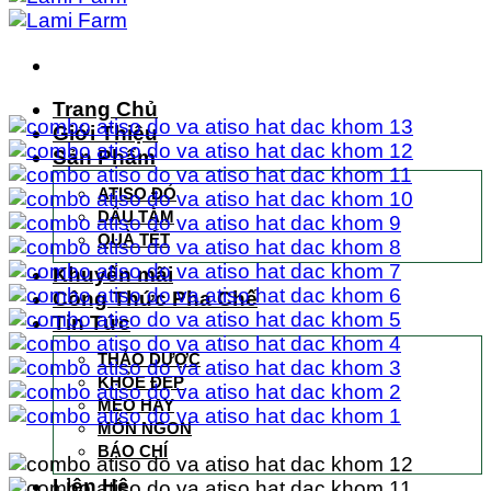
Trang Chủ
Giới Thiệu
Sản Phẩm
ATISO ĐỎ
DÂU TẰM
QUÀ TẾT
Khuyến mãi
Công Thức Pha Chế
Tin Tức
THẢO DƯỢC
KHỎE ĐẸP
MẸO HAY
MÓN NGON
BÁO CHÍ
Liên Hệ