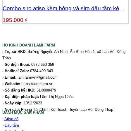
Combo siro atiso kèm bông và siro dâu tằm kèm
trái (đóng hũ, mỗi hũ 1kg)
195.000
₫
HỘ KINH DOANH LAMI FARM
›
Trụ sở HKD
:
đường Nguyễn An Ninh, Ấp Bình Hòa 1, xã Lấp Vò, Đồng
Tháp
›
Số điện thoại:
0973 663 359
›
Hotline/ Zalo
:
0784 499 343
›
Email:
lamifarmvn@gmail.com
›
Website:
https://lamifarm.vn
›
Số đăng ký HKD:
51I8009479
›
Đại diện pháp luật:
Lâm Thị Ngọc Chúc
›
Ngày cấp:
10/11/2023
›
Nơi cấp:
Phòng Tài Chính Kế Hoạch Huyện Lấp Vò, Đồng Tháp
DANH MỤC SẢN PHẨM
›
Atiso đỏ
›
Dâu tằm