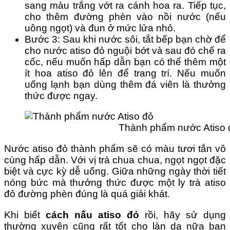
sang màu trắng vớt ra cánh hoa ra. Tiếp tục,
cho thêm đường phèn vào nồi nước (nếu
uông ngọt) và đun ở mức lửa nhỏ.
Bước 3: Sau khi nước sôi, tắt bếp bạn chờ để
cho nước atiso đỏ nguội bớt và sau đó chế ra
cốc, nếu muốn hấp dẫn bạn có thể thêm một
ít hoa atiso đỏ lên để trang trí. Nếu muốn
uống lạnh bạn dùng thêm đá viên là thưởng
thức được ngay.
Thành phẩm nước Atiso 
Nước atiso đỏ thành phẩm sẽ có màu tươi tắn vô
cùng hấp dẫn. Với vị trà chua chua, ngọt ngọt đặc
biệt và cực kỳ dễ uống. Giữa những ngày thời tiết
nóng bức mà thưởng thức được một ly trà atiso
đỏ đường phèn đúng là quá giải khát.
Khi biết
cách nấu atiso đỏ
rồi, hãy sử dụng
thường xuyên cũng rất tốt cho làn da nữa bạn