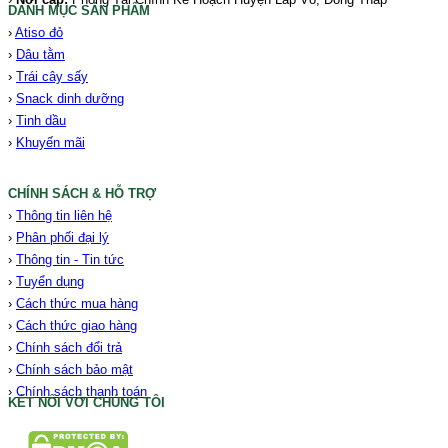
DANH MỤC SẢN PHẨM
›
Atiso đỏ
›
Dâu tằm
›
Trái cây sấy
›
Snack dinh dưỡng
›
Tinh dầu
›
Khuyến mãi
CHÍNH SÁCH & HỖ TRỢ
›
Thông tin liên hệ
›
Phân phối đại lý
›
Thông tin - Tin tức
›
Tuyển dụng
›
Cách thức mua hàng
›
Cách thức giao hàng
›
Chính sách đổi trả
›
Chính sách bảo mật
›
Chính sách thanh toán
KẾT NỐI VỚI CHÚNG TÔI