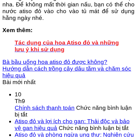
nha. Để không mất thời gian nấu, bạn có thể cho
nước atiso đỏ vào cho vào tủ mát để sử dụng
hằng ngày nhé.
Xem thêm:
Tác dụng của hoa Atiso đỏ và những
lưu ý khi sử dụng
Bà bầu uống hoa atiso đỏ được không?
Hướng dẫn cách trồng cây dâu tằm và chăm sóc
hiệu quả
Bài mới nhất
10
Th9
Chính sách thanh toán
Chức năng bình luận
ở
bị tắt
Chính
Atiso đỏ và lợi ích cho gan: Thải độc và bảo
sách
ở
vệ gan hiệu quả
Chức năng bình luận bị tắt
thanh
Ati
Atiso đỏ và phòng ngừa ung thư: Nghiên cứu