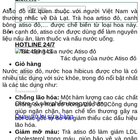
Tìm
Atiso đỏ rất quen thuộc với người Việt Nam và
kiếm:
thường nhắc về Đà Lạt. Trà hoa artiso đỏ, canh
bông atiso đỏ,… được chế biến từ loại hoa này.
Bên cạnh đó, atiso còn được dùng để làm nguyên
liệu nấu ăn, làm thuốc và nấu nước uống.
HOTLINE 24/7
0784 499 343
Tác dụng của nước Atiso đỏ
Giỏ hàng
Nước atiso đỏ, nước hoa hibicus được cho là có
nhiều tác dụng với sức khỏe, trong đó nổi bật nhất
là các tác dụng như:
Chống lão hóa:
Một hàm lượng cao các chất
Chưa có sản phẩm trong giỏ hàng.
chống oxy hóa có trong Atiso đỏ. Công dụng
giúp ngăn chặn, hạn chế tổn thương gây ra
Quay trở lại cửa hàng
bởi các gốc tự do và giảm thiểu các dấu hiệu
lão hóa.
Giảm mỡ máu:
Trà atiso đỏ làm giảm LDL
cholesterol trong máu, giúp bảo vệ và ngăn