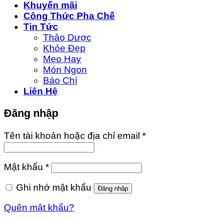
Khuyến mãi
Công Thức Pha Chế
Tin Tức
Thảo Dược
Khỏe Đẹp
Mẹo Hay
Món Ngon
Báo Chí
Liên Hệ
Đăng nhập
Tên tài khoản hoặc địa chỉ email
*
Mật khẩu
*
Ghi nhớ mật khẩu
Đăng nhập
Quên mật khẩu?