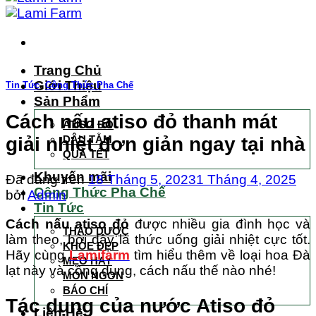
Trang Chủ
Giới Thiệu
Tin Tức
,
Công Thức Pha Chế
Sản Phẩm
Cách nấu atiso đỏ thanh mát
ATISO ĐỎ
giải nhiệt đơn giản ngay tại nhà
DÂU TẰM
QUÀ TẾT
Khuyến mãi
Đã đăng trên
18 Tháng 5, 2023
1 Tháng 4, 2025
Công Thức Pha Chế
bởi
Admin
Tin Tức
Cách nấu atiso đỏ
được nhiều gia đình học và
THẢO DƯỢC
làm theo, bởi đây là thức uống giải nhiệt cực tốt.
KHỎE ĐẸP
Hãy cùng
Lamifarm
tìm hiểu thêm về loại hoa Đà
MẸO HAY
lạt này và công dụng, cách nấu thế nào nhé!
MÓN NGON
BÁO CHÍ
Tác dụng của nước Atiso đỏ
Liên Hệ