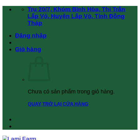
Chuyển
Trụ 20/7, Khóm Bình Hòa, Thị Trấn
đến
Lấp Vò, Huyện Lấp Vò, Tỉnh Đồng
nội
Tháp
dung
Đăng nhập
Giỏ hàng
Chưa có sản phẩm trong giỏ hàng.
QUAY TRỞ LẠI CỬA HÀNG