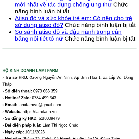
toán
đỏ
mới nhất về tác dụng chống ung thư
Chức
ở
và
năng bình luận bị tắt
Atiso
lợi
Atiso đỏ và sức khỏe trẻ em: Có nên cho trẻ
đỏ
ích
ở
sử dụng atiso đỏ?
Chức năng bình luận bị tắt
và
ch
A
So sánh atiso đỏ và đậu nành trong cân
phòng
gan
ở
đ
bằng nội tiết tố nữ
Chức năng bình luận bị tắt
ngừa
Thả
S
v
ung
độ
s
s
thư:
và
a
k
Nghiên
bả
đ
t
HỘ KINH DOANH LAMI FARM
cứu
vệ
v
e
›
Trụ sở HKD
:
đường Nguyễn An Ninh, Ấp Bình Hòa 1, xã Lấp Vò, Đồng
mới
ga
đ
Tháp
nhất
hiệ
n
n
›
Số điện thoại:
0973 663 359
về
qu
t
c
›
Hotline/ Zalo
:
0784 499 343
tác
c
t
›
Email:
lamifarmvn@gmail.com
dụng
b
s
›
Website:
https://lamifarm.vn
chống
n
d
›
Số đăng ký HKD:
51I8009479
ung
ti
a
›
Đại diện pháp luật:
Lâm Thị Ngọc Chúc
thư
t
đ
›
Ngày cấp:
10/11/2023
n
›
Nơi cấp:
Phòng Tài Chính Kế Hoạch Huyện Lấp Vò, Đồng Tháp